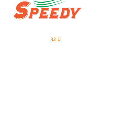
ผู้นำด้านธุรกิจเอาท์ซอร์สแบบครบวงจร
และการจัดการด้านโลจิสติกส์
มีประสบการณ์มากกว่า
32 ปี
ในการให้บริการ
ติดต่อเรา
ฝ่ายขาย
082-487-7997
099-385-6227
sales@speedy-pe.com
salemanager@speedy-pe.com
ฝ่ายบุคคล
094-999-7615
094-999-7611