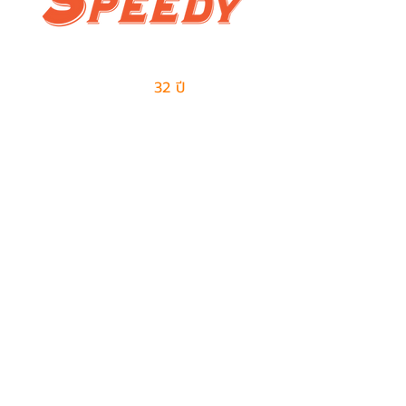
ผู้นำด้านธุรกิจเอาท์ซอร์สแบบครบวงจร
และการจัดการด้านโลจิสติกส์
มีประสบการณ์มากกว่า
32 ปี
ในการให้บริการ
ติดต่อเรา
ฝ่ายขาย
082-487-7997
099-385-6227
sales@speedy-pe.com
salemanager@speedy-pe.com
ฝ่ายบุคคล
094-999-7615
094-999-7611
094-999-7623