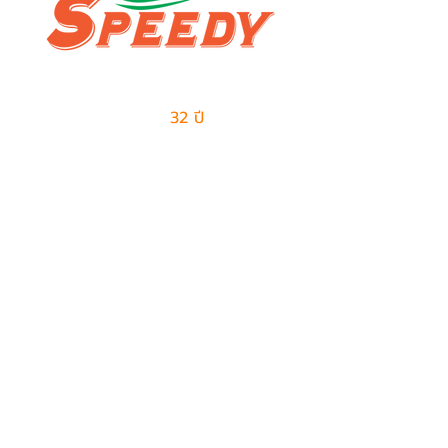
ผู้นำด้านธุรกิจเอาท์ซอร์สแบบครบวงจร
และการจัดการด้านโลจิสติกส์
มีประสบการณ์มากกว่า
32 ปี
ในการให้บริการ
ติดต่อเรา
ฝ่ายขาย
082-487-7997
099-385-6227
sales@speedy-pe.com
salemanager@speedy-pe.com
ฝ่ายบุคคล
094-999-7615
094-999-7611