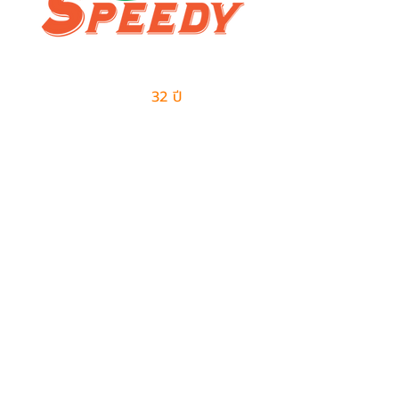
ผู้นำด้านธุรกิจเอาท์ซอร์สแบบครบวงจร
และการจัดการด้านโลจิสติกส์
มีประสบการณ์มากกว่า
32 ปี
ในการให้บริการ
ติดต่อเรา
ฝ่ายขาย
082-487-7997
099-385-6227
sales@speedy-pe.com
salemanager@speedy-pe.com
ฝ่ายบุคคล
094-999-7615
094-999-7611
094-999-7623