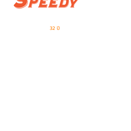
ผู้นำด้านธุรกิจเอาท์ซอร์สแบบครบวงจร
และการจัดการด้านโลจิสติกส์
มีประสบการณ์มากกว่า
32 ปี
ในการให้บริการ
ติดต่อเรา
ฝ่ายขาย
082-487-7997
099-385-6227
sales@speedy-pe.com
salemanager@speedy-pe.com
ฝ่ายบุคคล
094-999-7615
094-999-7611
094-999-7623