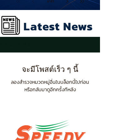
1
/
41
เสื้อโปโลสนับสนุนเยาวชนใน
โครงการ “สู่มาตุภูมิ ครั้งที่ 10”
Latest News
ร่วมสืบสานและเชื่อมสัมพันธ์อัต
ลักษณ์ความเป็นไทย
ข่าวประชาสัมพันธ์
จะมีโพสต์เร็ว ๆ นี้
ลองสำรวจหมวดหมู่อื่นในบล็อกนี้ไปก่อน
หรือกลับมาดูอีกครั้งทีหลัง