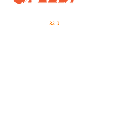
ผู้นำด้านธุรกิจเอาท์ซอร์สแบบครบวงจร
และการจัดการด้านโลจิสติกส์
มีประสบการณ์มากกว่า
32 ปี
ในการให้บริการ
ติดต่อเรา
ฝ่ายขาย
082-487-7997
099-385-6227
sales@speedy-pe.com
salemanager@speedy-pe.com
ฝ่ายบุคคล
094-999-7615
094-999-7611
094-999-7623
hr-manager@speedy-pe.com