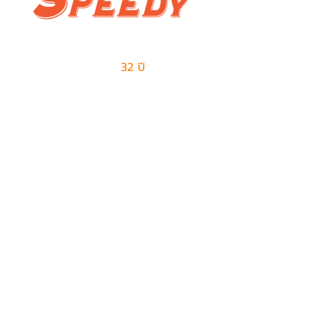
ผู้นำด้านธุรกิจเอาท์ซอร์สแบบครบวงจร
และการจัดการด้านโลจิสติกส์
มีประสบการณ์มากกว่า
32 ปี
ในการให้บริการ
ติดต่อเรา
ฝ่ายขาย
082-487-7997
099-385-6227
sales@speedy-pe.com
salemanager@speedy-pe.com
ฝ่ายบุคคล
094-999-7615
094-999-7611
094-999-7623