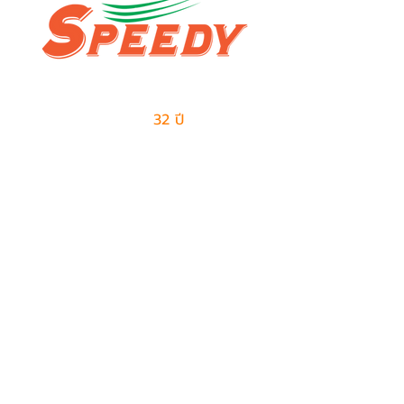
ผู้นำด้านธุรกิจเอาท์ซอร์สแบบครบวงจร
และการจัดการด้านโลจิสติกส์
มีประสบการณ์มากกว่า
32 ปี
ในการให้บริการ
ติดต่อเรา
ฝ่ายขาย
082-487-7997
099-385-6227
sales@speedy-pe.com
salemanager@speedy-pe.com
ฝ่ายบุคคล
094-999-7615
094-999-7611