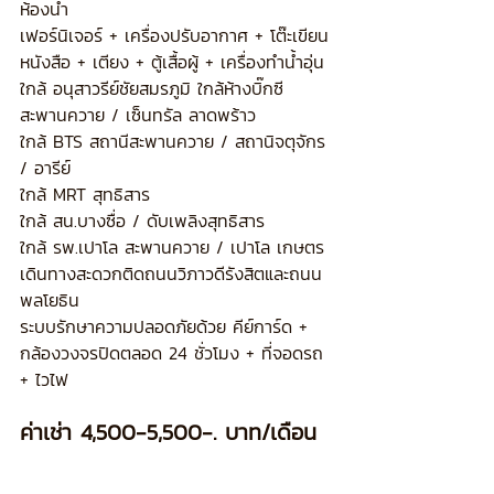
ห้องน้ำ
เฟอร์นิเจอร์ + เครื่องปรับอากาศ + โต๊ะเขียน
หนังสือ + เตียง + ตู้เสื้อผู้ + เครื่องทำน้ำอุ่น
ใกล้ อนุสาวรีย์ชัยสมรภูมิ ใกล้ห้างบิ๊กซี 
สะพานควาย / เซ็นทรัล ลาดพร้าว
ใกล้ BTS สถานีสะพานควาย / สถานิจตุจักร 
/ อารีย์
ใกล้ MRT สุทธิสาร
ใกล้ สน.บางซื่อ / ดับเพลิงสุทธิสาร
ใกล้ รพ.เปาโล สะพานควาย / เปาโล เกษตร
เดินทางสะดวกติดถนนวิภาวดีรังสิตและถนน
พลโยธิน
ระบบรักษาความปลอดภัยด้วย คีย์การ์ด + 
กล้องวงจรปิดตลอด 24 ชั่วโมง + ที่จอดรถ 
+ ไวไฟ
ค่าเช่า 4,500-5,500-. บาท/เดือน