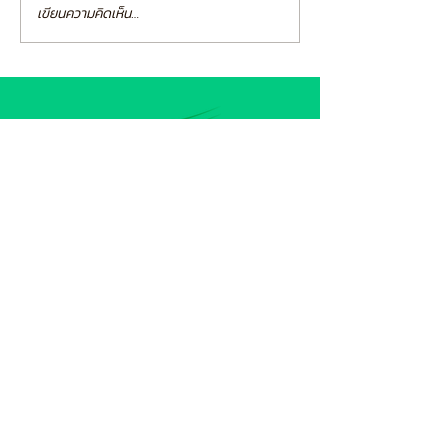
เขียนความคิดเห็น…
ผู้นำด้านธุรกิจเอาท์ซอร์สแบบครบวงจร
และการจัดการด้านโลจิสติกส์
มีประสบการณ์มากกว่า
32 ปี
ในการให้บริการ
ติดต่อเรา
ฝ่ายขาย
082-487-7997
099-385-6227
sales@speedy-pe.com