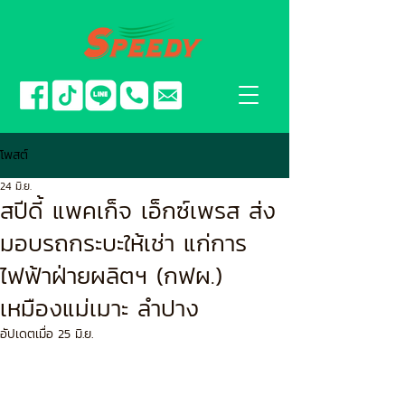
โพสต์
24 มิ.ย.
สปีดี้ แพคเก็จ เอ็กซ์เพรส ส่ง
มอบรถกระบะให้เช่า แก่การ
ไฟฟ้าฝ่ายผลิตฯ (กฟผ.)
เหมืองแม่เมาะ ลำปาง
อัปเดตเมื่อ
25 มิ.ย.