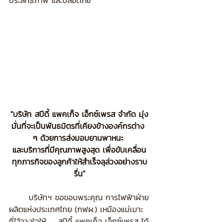
"บริษัท สปีดี้ แพคเก็จ เอ็กซ์เพรส จำกัด มุ่ง
มั่นที่จะเป็นพันธมิตรที่เคียงข้างองค์กรต่าง 
ๆ ด้วยการส่งมอบยานพาหนะ 
และบริการที่มีคุณภาพสูงสุด เพื่อขับเคลื่อน
ทุกภารกิจของลูกค้าให้สำเร็จลุล่วงอย่างราบ
รื่น"
	บริษัทฯ ขอขอบพระคุณ การไฟฟ้าฝ่าย
ผลิตแห่งประเทศไทย (กฟผ.) เหมืองแม่เมาะ 
ที่ไว้วางใจให้    สปีดี้ แพคเก็จ เอ็กซ์เพรส ได้