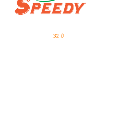
ผู้นำด้านธุรกิจเอาท์ซอร์สแบบครบวงจร
และการจัดการด้านโลจิสติกส์
มีประสบการณ์มากกว่า
32 ปี
ในการให้บริการ
ติดต่อเรา
ฝ่ายขาย
082-487-7997
099-385-6227
sales@speedy-pe.com
salemanager@speedy-pe.com
ฝ่ายบุคคล
094-999-7615
094-999-7611