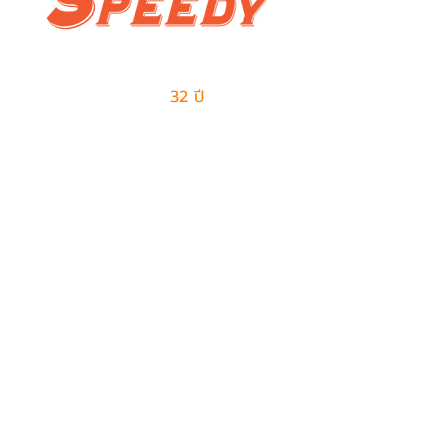
ผู้นำด้านธุรกิจเอาท์ซอร์สแบบครบวงจร
และการจัดการด้านโลจิสติกส์
มีประสบการณ์มากกว่า
32 ปี
ในการให้บริการ
ติดต่อเรา
ฝ่ายขาย
082-487-7997
099-385-6227
sales@speedy-pe.com
salemanager@speedy-pe.com
ฝ่ายบุคคล
094-999-7615
094-999-7611
094-999-7623