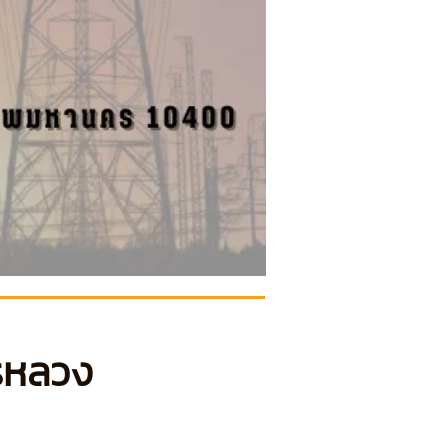
รหลวง