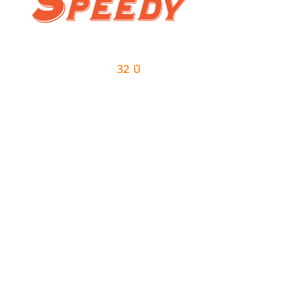
ผู้นำด้านธุรกิจเอาท์ซอร์สแบบครบวงจร
และการจัดการด้านโลจิสติกส์
มีประสบการณ์มากกว่า
32 ปี
ในการให้บริการ
ติดต่อเรา
ฝ่ายขาย
082-487-7997
099-385-6227
sales@speedy-pe.com
salemanager@speedy-pe.com
ฝ่ายบุคคล
094-999-7615
094-999-7611
094-999-7623