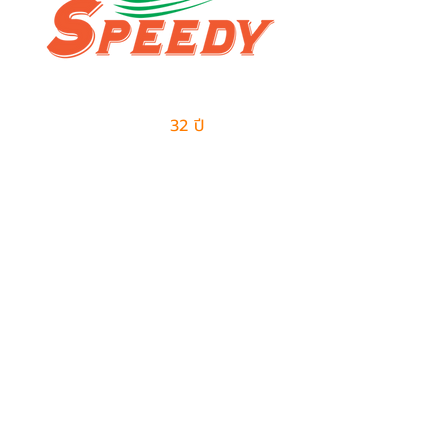
ผู้นำด้านธุรกิจเอาท์ซอร์สแบบครบวงจร
และการจัดการด้านโลจิสติกส์
มีประสบการณ์มากกว่า
32 ปี
ในการให้บริการ
ติดต่อเรา
ฝ่ายขาย
082-487-7997
099-385-6227
sales@speedy-pe.com
salemanager@speedy-pe.com
ฝ่ายบุคคล
094-999-7615
094-999-7611