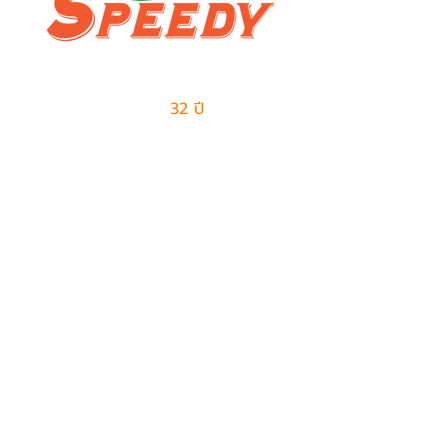
ผู้นำด้านธุรกิจเอาท์ซอร์สแบบครบวงจร
และการจัดการด้านโลจิสติกส์
มีประสบการณ์มากกว่า
32 ปี
ในการให้บริการ
ติดต่อเรา
ฝ่ายขาย
082-487-7997
099-385-6227
sales@speedy-pe.com
salemanager@speedy-pe.com
ฝ่ายบุคคล
094-999-7615
094-999-7611
094-999-7623