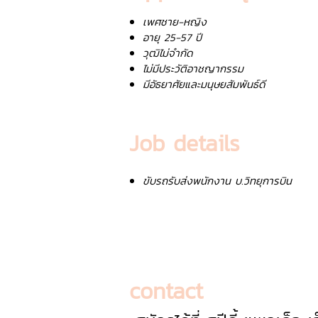
เพศชาย-หญิง
อายุ 25-57 ปี
วุฒิไม่จำกัด
ไม่มีประวัติอาชญากรรม
มีอัธยาศัยและมนุษยสัมพันธ์ดี
Job details
ขับรถรับส่งพนักงาน บ.วิทยุการบิน
contact