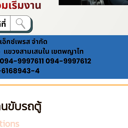
นขับรถตู้
tions