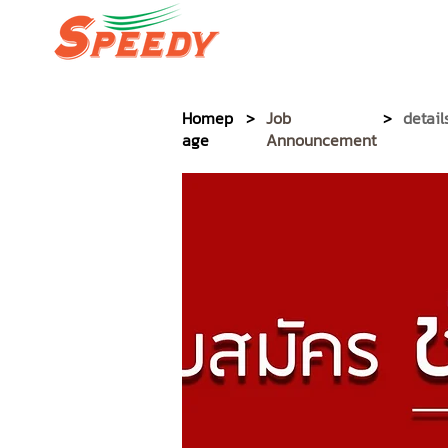
SPEEDY PACKAGE EXPR
Homep
>
Job
>
detail
age
Announcement