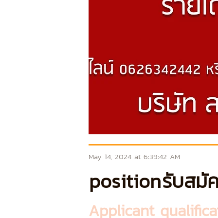
May 14, 2024 at 6:39:42 AM
position
รับสมัค
Applicant qualifica