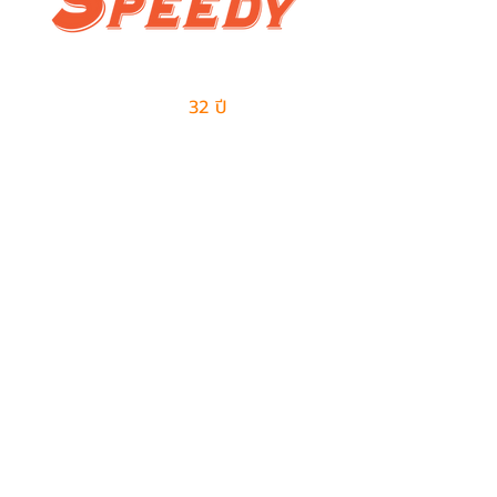
ผู้นำด้านธุรกิจเอาท์ซอร์สแบบครบวงจร
และการจัดการด้านโลจิสติกส์
มีประสบการณ์มากกว่า
32 ปี
ในการให้บริการ
ติดต่อเรา
ฝ่ายขาย
082-487-7997
099-385-6227
sales@speedy-pe.com
salemanager@speedy-pe.com
ฝ่ายบุคคล
094-999-7615
094-999-7611
094-999-7623