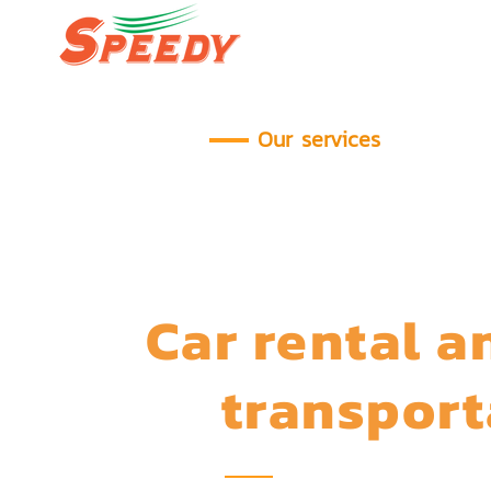
หน้าหลัก Speedy
บริ
Our services
Staff ser
Car rental 
transport
Car Rental & Logistics