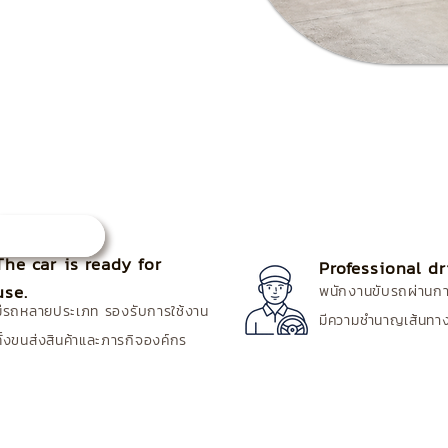
 related to vehicle purchases
d repairs is covered by car
l drivers who are familiar with
ovinces.
Contact us
The car is ready for
Professional dr
use.
พนักงานขับรถผ่านก
มีรถหลายประเภท รองรับการใช้งาน
มีความชำนาญเส้นทา
ทั้งขนส่งสินค้าและภารกิจองค์กร