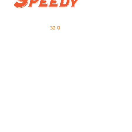
ผู้นำด้านธุรกิจเอาท์ซอร์สแบบครบวงจร
และการจัดการด้านโลจิสติกส์
มีประสบการณ์มากกว่า
32 ปี
ในการให้บริการ
ติดต่อเรา
ฝ่ายขาย
082-487-7997
099-385-6227
sales@speedy-pe.com
salemanager@speedy-pe.com
ฝ่ายบุคคล
094-999-7615
094-999-7611
094-999-7623